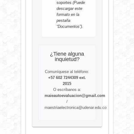
soportes
(Puede
descargar este
formato en la
pestaña
“Documentos”)
.
¿Tiene alguna
inquietud?
Comuníquese al teléfono:
+57 602 7244309 ext.
2015
O escríbanos a:
maieautoevaluacion@gmail.com
/
maestriaelectronica@udenar.edu.co